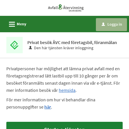
Välkommen
till
e-
L
Meny
Logga in
u
tjänster
-
Privat besök ÅVC med företagsbil, föranmälan
Avfall
Den här tjänsten kräver inloggning
och
återvinning
Skaraborg
Privatpersoner har möjlighet att lämna privat avfall med en
företagsregistrerad lätt lastbil upp till 10 gånger per år om
besöket föranmälts senast dagen innan via vår e-tjänst. För
mer information besök vår
hemsida
.
För mer information om hur vi behandlar dina
personuppgifter se
här
.