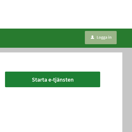
Logga in
u
Starta e-tjänsten