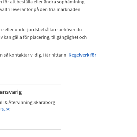
 för att beställa eller ändra sophämtning.
valfri leverantör på den fria marknaden.
are eller underjordsbehållare behöver du
 kan gälla för placering, tillgänglighet och
så kontaktar vi dig. Här hittar ni
Regelverk för
ansvarig
all & Återvinning Skaraborg
rg.se