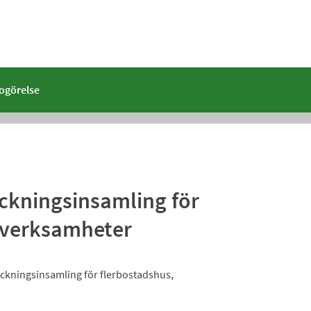
dogörelse
kningsinsamling för
 verksamheter
ackningsinsamling för flerbostadshus,