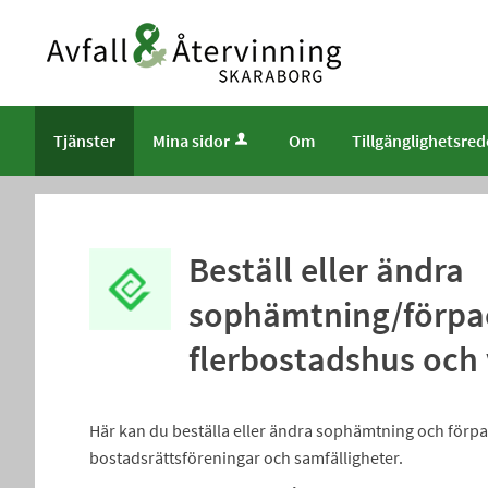
Välkommen
till
e-
tjänster
-
Tjänster
Mina sidor
Om
Tillgänglighetsre
Avfall
och
återvinning
Skaraborg
Beställ eller ändra
sophämtning/förpac
flerbostadshus och
Här kan du beställa eller ändra sophämtning och förp
bostadsrättsföreningar och samfälligheter.