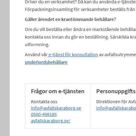
Driver du en verksamhet? Då kan du använda e-tjänsten
Förpackningsinsamling för verksamheter beställs från 
Gäller ärendet en krantömmande behållare?
Om du vill beställa eller ändra en markstående behåll
kontakta oss innan du gör en beställning. Särskilda krav
utformning.
Använd vår
e-tjänst för konsultation
av avfallsutrymmen 
underjordsbehållare
Frågor om e-tjänsten
Personuppgifts
Kontakta oss
Direktionen för Avf
info@avfallskaraborg.se
info@avfallskarabo
0500-498185
avfallskaraborg.se/