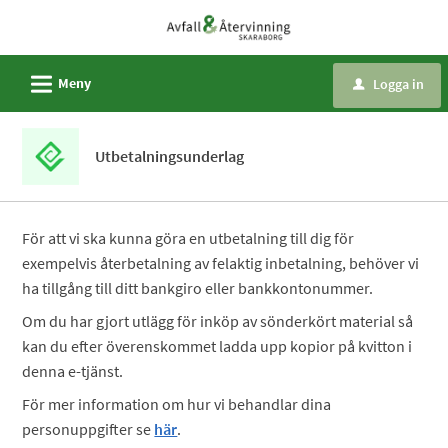
Välkommen
till
e-
L
Meny
Logga in
u
tjänster
-
Avfall
Utbetalningsunderlag
och
återvinning
Skaraborg
För att vi ska kunna göra en utbetalning till dig för
exempelvis återbetalning av felaktig inbetalning, behöver vi
ha tillgång till ditt bankgiro eller bankkontonummer.
Om du har gjort utlägg för inköp av sönderkört material så
kan du efter överenskommet ladda upp kopior på kvitton i
denna e-tjänst.
För mer information om hur vi behandlar dina
personuppgifter se
här
.