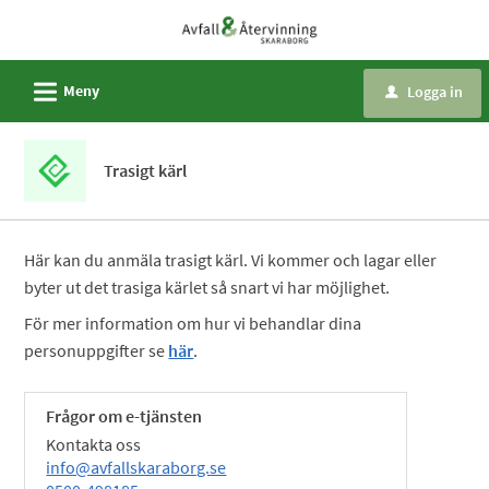
Välkommen
till
e-
L
Meny
Logga in
u
tjänster
-
Avfall
Trasigt kärl
och
återvinning
Skaraborg
Här kan du anmäla trasigt kärl. Vi kommer och lagar eller
byter ut det trasiga kärlet så snart vi har möjlighet.
För mer information om hur vi behandlar dina
personuppgifter se
här
.
Frågor om e-tjänsten
Kontakta oss
info@avfallskaraborg.se