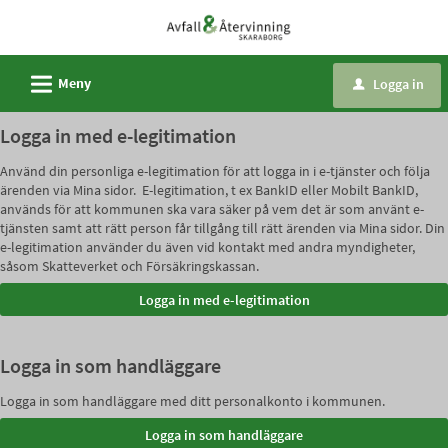
Välkommen
till
e-
L
Meny
Logga in
u
tjänster
-
Logga in med e-legitimation
Avfall
Använd din personliga e-legitimation för att logga in i e-tjänster och följa
och
ärenden via Mina sidor. E-legitimation, t ex BankID eller Mobilt BankID,
återvinning
används för att kommunen ska vara säker på vem det är som använt e-
tjänsten samt att rätt person får tillgång till rätt ärenden via Mina sidor. Din
Skaraborg
e-legitimation använder du även vid kontakt med andra myndigheter,
såsom Skatteverket och Försäkringskassan.
Logga in som handläggare
Logga in som handläggare med ditt personalkonto i kommunen.