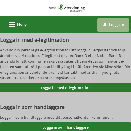
Välkommen
till
e-
L
Meny
Logga in
u
tjänster
-
Logga in med e-legitimation
Avfall
Använd din personliga e-legitimation för att logga in i e-tjänster och följa
och
ärenden via Mina sidor. E-legitimation, t ex BankID eller Mobilt BankID,
återvinning
används för att kommunen ska vara säker på vem det är som använt e-
tjänsten samt att rätt person får tillgång till rätt ärenden via Mina sidor. Din
Skaraborg
e-legitimation använder du även vid kontakt med andra myndigheter,
såsom Skatteverket och Försäkringskassan.
Logga in som handläggare
Logga in som handläggare med ditt personalkonto i kommunen.