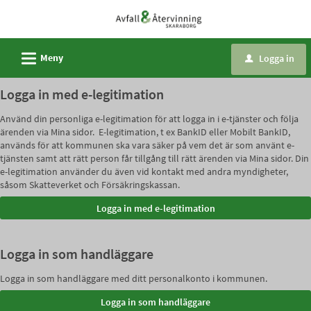
Välkommen
till
e-
L
Meny
Logga in
u
tjänster
-
Logga in med e-legitimation
Avfall
Använd din personliga e-legitimation för att logga in i e-tjänster och följa
och
ärenden via Mina sidor. E-legitimation, t ex BankID eller Mobilt BankID,
återvinning
används för att kommunen ska vara säker på vem det är som använt e-
tjänsten samt att rätt person får tillgång till rätt ärenden via Mina sidor. Din
Skaraborg
e-legitimation använder du även vid kontakt med andra myndigheter,
såsom Skatteverket och Försäkringskassan.
Logga in som handläggare
Logga in som handläggare med ditt personalkonto i kommunen.